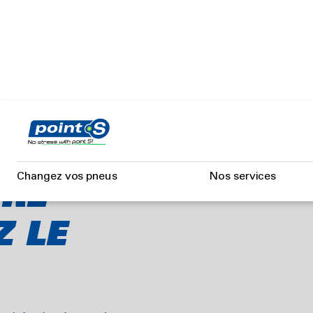
Aller
au
sur votre pare-brise ?
contenu
principal
Changez vos pneus
Nos services
TRE
Z LE