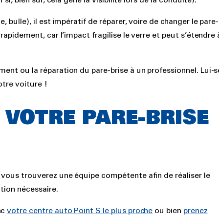
si, bien sûr, cela gêne la visibilité lors de la conduite).
 bulle), il est impératif de réparer, voire de changer le pare-
 rapidement, car l’impact fragilise le verre et peut s’étendre 
ment ou la réparation du pare-brise à un professionnel. Lui-s
otre voiture !
 VOTRE PARE-BRISE
, vous trouverez une équipe compétente afin de réaliser le
ution nécessaire.
nc
votre centre auto Point S le plus proche
ou bien
prenez