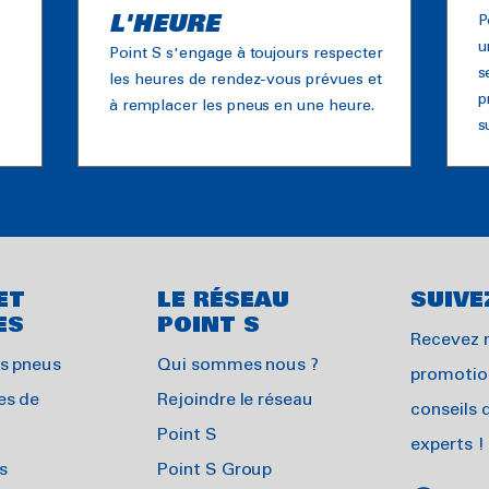
L'HEURE
P
u
Point S s'engage à toujours respecter
s
les heures de rendez-vous prévues et
p
à remplacer les pneus en une heure.
s
ET
LE RÉSEAU
SUIVE
ES
POINT S
Recevez 
s pneus
Qui sommes nous ?
promotion
es de
Rejoindre le réseau
conseils 
Point S
experts !
s
Point S Group