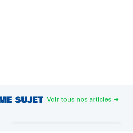
ÊME SUJET
Voir tous nos articles
Assainir votre voiture,
comment bien le faire ?